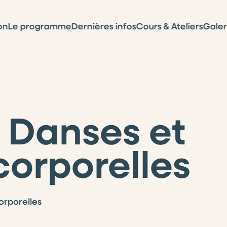
on
Le programme
Dernières infos
Cours & Ateliers
Galer
: Danses et
corporelles
orporelles