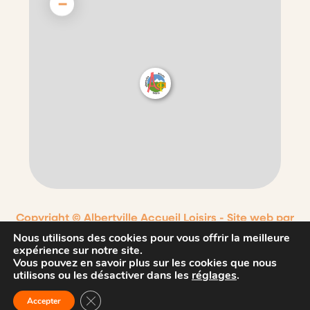
−
Copyright © Albertville Accueil Loisirs -
Site web par
Nouvel Oeil
Nous utilisons des cookies pour vous offrir la meilleure
expérience sur notre site.
Contact
Mentions légales
Vous pouvez en savoir plus sur les cookies que nous
utilisons ou les désactiver dans les
réglages
.
Conditions générales d’utilisations
Politique de confidentialité
Fermer la bannière des cookies GDPR
Accepter