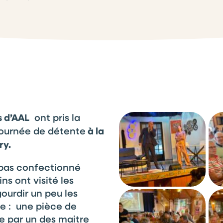
 d’AAL
ont pris la
journée de détente
à la
ry.
epas confectionné
ns ont visité les
ourdir un peu les
le : une pièce de
e par un des maitre