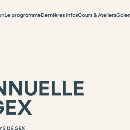
on
Le programme
Dernières infos
Cours & Ateliers
Galer
NNUELLE
GEX
YS DE GEX