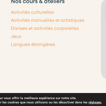
Nos cours & ateliers
Activités culturelles
Activités manuelles et artistiques
Danses et activités corporelles
Jeux
Langues étrangères
 par Nouvel Oeil
Contact
Mentions légales
Conditions gé
r vous offrir la meilleure expérience sur notre site.
r les cookies que nous utilisons ou les désactiver dans les
réglages
.