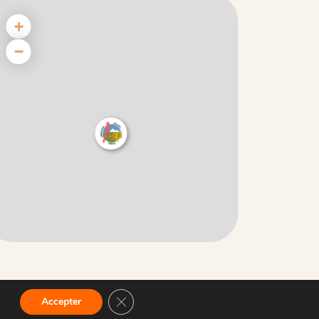
+
−
nérales d’utilisations
Politique de confidentialité
Fermer la bannière des cookies GDPR
Accepter