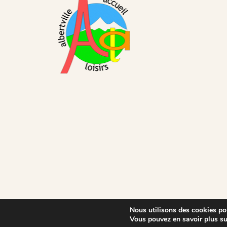
Copyright © Albertville Accueil Loisirs -
Site web
Nous utilisons des cookies pou
Vous pouvez en savoir plus su