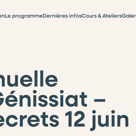
on
Le programme
Dernières infos
Cours & Ateliers
Galer
nuelle
énissiat –
crets 12 juin