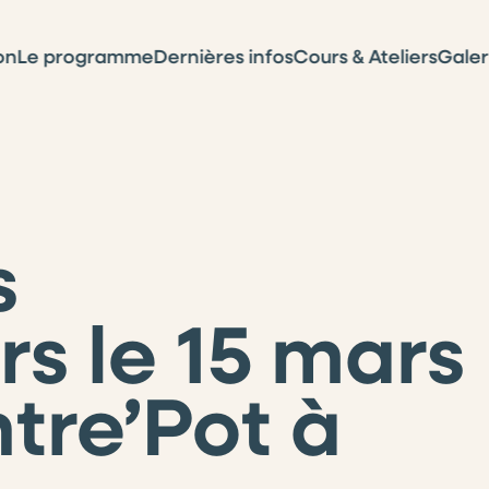
on
Le programme
Dernières infos
Cours & Ateliers
Galer
s
s le 15 mars
ntre’Pot à