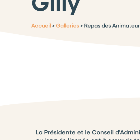
Gilly
Accueil
>
Galleries
>
Repas des Animateurs 
La Présidente et le Conseil d’Admin