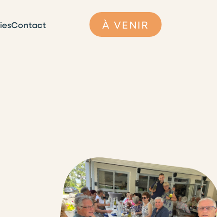
À VENIR
ies
Contact