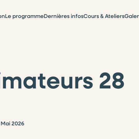
on
Le programme
Dernières infos
Cours & Ateliers
Galer
imateurs 28
 Mai 2026